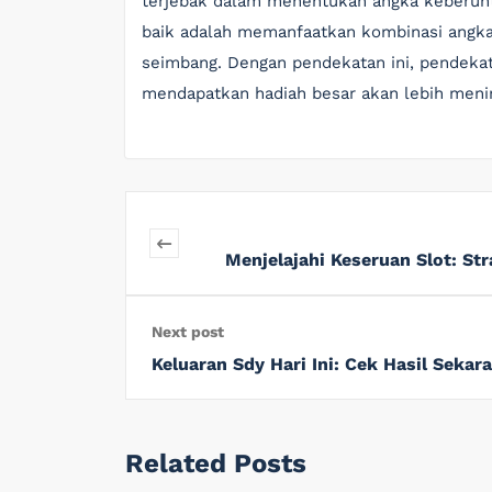
terjebak dalam menentukan angka keberunt
baik adalah memanfaatkan kombinasi angka 
seimbang. Dengan pendekatan ini, pendeka
mendapatkan hadiah besar akan lebih meni
Menjelajahi Keseruan Slot: St
Next post
Keluaran Sdy Hari Ini: Cek Hasil Sekar
Related Posts