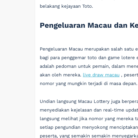
belakang kejayaan Toto.
Pengeluaran Macau dan K
Pengeluaran Macau merupakan salah satu el
bagi para penggemar toto dan game lotere e
adalah pedoman untuk pemain, dalam menen
akan oleh mereka.
live draw macau
, peser
nomor yang mungkin terjadi di masa depan.
Undian langsung Macau Lottery juga berpera
menyediakan kejelasan dan real-time update
langsung melihat jika nomor yang mereka t
setiap pengundian menyokong menciptakan 
peserta, yang semakin semakin menyegarka