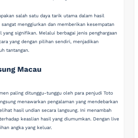
upakan salah satu daya tarik utama dalam hasil
g sangat menggiurkan dan memberikan kesempatan
 yang signifikan. Melalui berbagai jenis penghargaan
ara yang dengan pilihan sendiri, menjadikan
uh tantangan.
gsung Macau
en paling ditunggu-tunggu oleh para penjudi Toto
a langsung menawarkan pengalaman yang mendebarkan
lihat hasil undian secara langsung. Ini menambah
erhadap keaslian hasil yang diumumkan. Dengan live
ihan angka yang keluar.