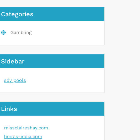
Categories
Gambling
Sidebar
sdy pools
Links
missclaireshay.com
limras-india.com