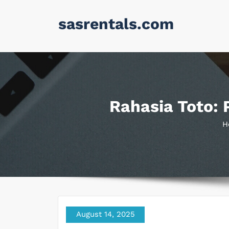
Skip
sasrentals.com
to
content
Rahasia Toto:
H
August 14, 2025