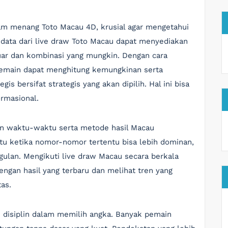
lam menang Toto Macau 4D, krusial agar mengetahui
 data dari live draw Toto Macau dapat menyediakan
ar dan kombinasi yang mungkin. Dengan cara
 pemain dapat menghitung kemungkinan serta
 bersifat strategis yang akan dipilih. Hal ini bisa
rmasional.
an waktu-waktu serta metode hasil Macau
tu ketika nomor-nomor tertentu bisa lebih dominan,
ulan. Mengikuti live draw Macau secara berkala
engan hasil yang terbaru dan melihat tren yang
tas.
 disiplin dalam memilih angka. Banyak pemain