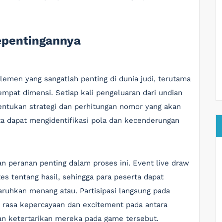
epentingannya
emen yang sangatlah penting di dunia judi, terutama
mpat dimensi. Setiap kali pengeluaran dari undian
tukan strategi dan perhitungan nomor yang akan
ta dapat mengidentifikasi pola dan kecenderungan
n peranan penting dalam proses ini. Event live draw
s tentang hasil, sehingga para peserta dapat
aruhkan menang atau. Partisipasi langsung pada
rasa kepercayaan dan excitement pada antara
n ketertarikan mereka pada game tersebut.