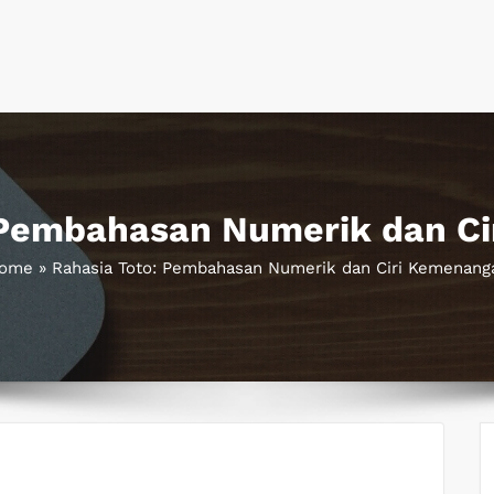
 Pembahasan Numerik dan C
ome
»
Rahasia Toto: Pembahasan Numerik dan Ciri Kemenang