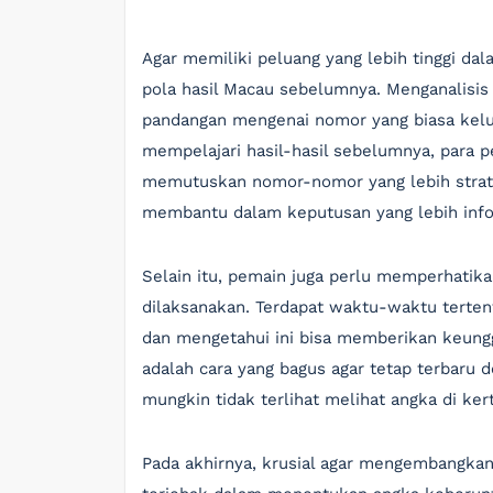
Agar memiliki peluang yang lebih tinggi da
pola hasil Macau sebelumnya. Menganalisis
pandangan mengenai nomor yang biasa kelu
mempelajari hasil-hasil sebelumnya, para
memutuskan nomor-nomor yang lebih strategis
membantu dalam keputusan yang lebih info
Selain itu, pemain juga perlu memperhatik
dilaksanakan. Terdapat waktu-waktu terten
dan mengetahui ini bisa memberikan keungg
adalah cara yang bagus agar tetap terbaru d
mungkin tidak terlihat melihat angka di ker
Pada akhirnya, krusial agar mengembangkan