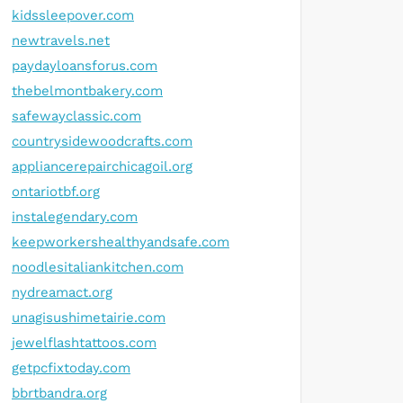
kidssleepover.com
newtravels.net
paydayloansforus.com
thebelmontbakery.com
safewayclassic.com
countrysidewoodcrafts.com
appliancerepairchicagoil.org
ontariotbf.org
instalegendary.com
keepworkershealthyandsafe.com
noodlesitaliankitchen.com
nydreamact.org
unagisushimetairie.com
jewelflashtattoos.com
getpcfixtoday.com
bbrtbandra.org