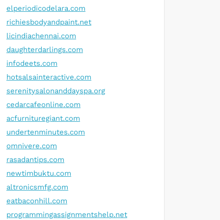
elperiodicodelara.com
richiesbodyandpaint.net
licindiachennai.com
daughterdarlings.com
infodeets.com
hotsalsainteractive.com
serenitysalonanddayspa.org
cedarcafeonline.com
acfurnituregiant.com
undertenminutes.com
omnivere.com
rasadantips.com
newtimbuktu.com
altronicsmfg.com
eatbaconhill.com
programmingassignmentshelp.net