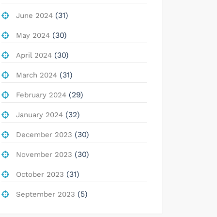
(31)
June 2024
(30)
May 2024
(30)
April 2024
(31)
March 2024
(29)
February 2024
(32)
January 2024
(30)
December 2023
(30)
November 2023
(31)
October 2023
(5)
September 2023