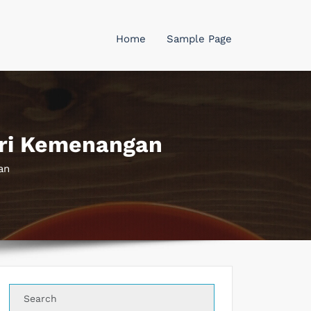
Home
Sample Page
iri Kemenangan
an