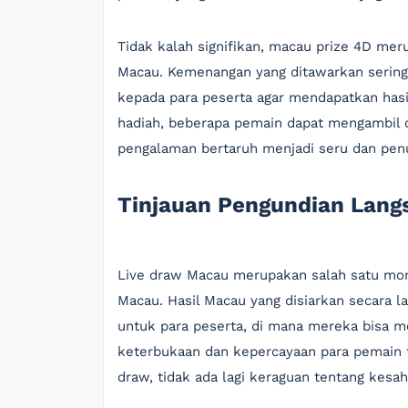
Tidak kalah signifikan, macau prize 4D mer
Macau. Kemenangan yang ditawarkan serin
kepada para peserta agar mendapatkan hasil
hadiah, beberapa pemain dapat mengambil c
pengalaman bertaruh menjadi seru dan pen
Tinjauan Pengundian Lan
Live draw Macau merupakan salah satu mom
Macau. Hasil Macau yang disiarkan secar
untuk para peserta, di mana mereka bisa me
keterbukaan dan kepercayaan para pemain t
draw, tidak ada lagi keraguan tentang kesah