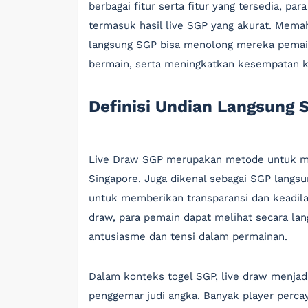
berbagai fitur serta fitur yang tersedia, p
termasuk hasil live SGP yang akurat. Mema
langsung SGP bisa menolong mereka pemain
bermain, serta meningkatkan kesempatan
Definisi Undian Langsung 
Live Draw SGP merupakan metode untuk meli
Singapore. Juga dikenal sebagai SGP langsu
untuk memberikan transparansi dan keadila
draw, para pemain dapat melihat secara la
antusiasme dan tensi dalam permainan.
Dalam konteks togel SGP, live draw menjad
penggemar judi angka. Banyak player percay