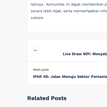
lainnya . Komunitas ini dapat memberikan 
secara lebih bijak, serta memanfaatkan inf
sukses.
Live Draw SDY: Menyel
Next post
IPAR 4D: Jalan Menuju Sektor Pertani
Related Posts