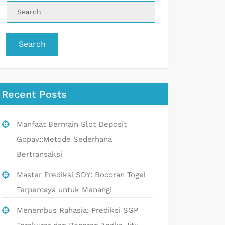
Search
Recent Posts
Manfaat Bermain Slot Deposit
Gopay::Metode Sederhana
Bertransaksi
Master Prediksi SDY: Bocoran Togel
Terpercaya untuk Menang!
Menembus Rahasia: Prediksi SGP