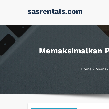
Skip
sasrentals.com
to
content
Memaksimalkan Pe
Home
»
Memaksi