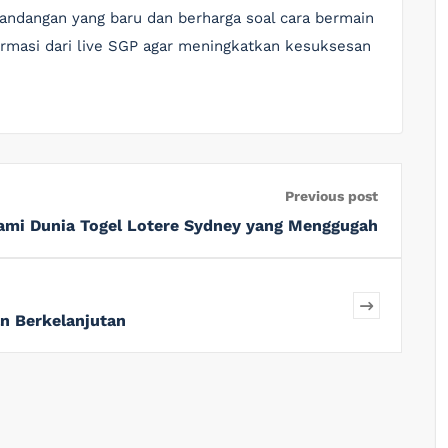
pandangan yang baru dan berharga soal cara bermain
ormasi dari live SGP agar meningkatkan kesuksesan
Previous post
ami Dunia Togel Lotere Sydney yang Menggugah
an Berkelanjutan