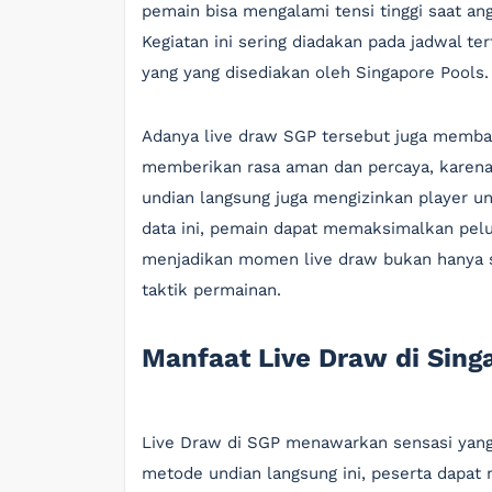
pemain bisa mengalami tensi tinggi saat an
Kegiatan ini sering diadakan pada jadwal te
yang yang disediakan oleh Singapore Pools.
Adanya live draw SGP tersebut juga membaw
memberikan rasa aman dan percaya, karena
undian langsung juga mengizinkan player 
data ini, pemain dapat memaksimalkan pelu
menjadikan momen live draw bukan hanya se
taktik permainan.
Manfaat Live Draw di Sing
Live Draw di SGP menawarkan sensasi yang
metode undian langsung ini, peserta dapat