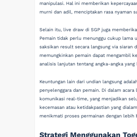
manipulasi. Hal ini memberikan kepercayaa
murni dan adil, menciptakan rasa nyaman s
Selain itu, live draw di SGP juga memberik
Pemain tidak perlu menunggu cukup lama u
saksikan result secara langsung via siaran 
memungkinkan pemain dapat mengambil kepu
analisis lanjutan tentang angka-angka yang 
Keuntungan lain dari undian langsung adala
penyelenggara dan pemain. Di dalam acara l
komunikasi real-time, yang menjadikan sel
kecemasan atau ketidakpastian yang dialam
menikmati proses permainan dengan lebih b
Strategi Menggunakan Tog