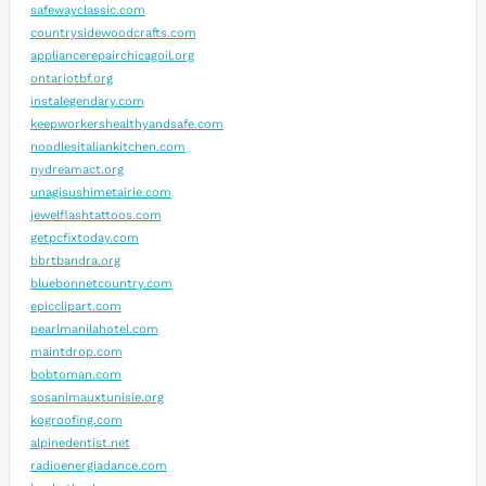
safewayclassic.com
countrysidewoodcrafts.com
appliancerepairchicagoil.org
ontariotbf.org
instalegendary.com
keepworkershealthyandsafe.com
noodlesitaliankitchen.com
nydreamact.org
unagisushimetairie.com
jewelflashtattoos.com
getpcfixtoday.com
bbrtbandra.org
bluebonnetcountry.com
epicclipart.com
pearlmanilahotel.com
maintdrop.com
bobtoman.com
sosanimauxtunisie.org
kogroofing.com
alpinedentist.net
radioenergiadance.com