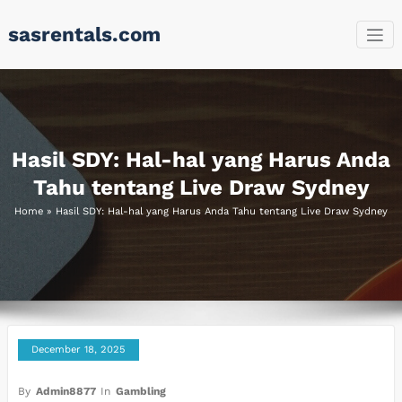
Skip
sasrentals.com
to
content
Hasil SDY: Hal-hal yang Harus Anda
Tahu tentang Live Draw Sydney
Home
»
Hasil SDY: Hal-hal yang Harus Anda Tahu tentang Live Draw Sydney
December 18, 2025
By
Admin8877
In
Gambling