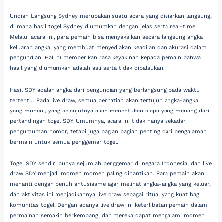
Undian Langsung Sydney merupakan suatu acara yang disiarkan langsung,
di mana hasil togel Sydney diumumkan dengan jelas serta real-time.
Melalui acara ini, para pemain bisa menyaksikan secara langsung angka
keluaran angka, yang membuat menyediakan keadilan dan akurasi dalam
pengundian. Hal ini memberikan rasa keyakinan kepada pemain bahwa
hasil yang diumumkan adalah asli serta tidak dipalsukan.
Hasil SDY adalah angka dari pengundian yang berlangsung pada waktu
tertentu. Pada live draw, semua perhatian akan tertujuh angka-angka
yang muncul, yang selanjutnya akan menentukan siapa yang menang dari
pertandingan togel SDY. Umumnya, acara ini tidak hanya sekadar
pengumuman nomor, tetapi juga bagian bagian penting dari pengalaman
bermain untuk semua penggemar togel.
Togel SDY sendiri punya sejumlah penggemar di negara Indonesia, dan live
draw SDY menjadi momen momen paling dinantikan. Para pemain akan
menanti dengan penuh antusiasme agar melihat angka-angka yang keluar,
dan aktivitas ini menjadikannya live draw sebagai ritual yang kuat bagi
komunitas togel. Dengan adanya live draw ini keterlibatan pemain dalam
permainan semakin berkembang, dan mereka dapat mengalami momen