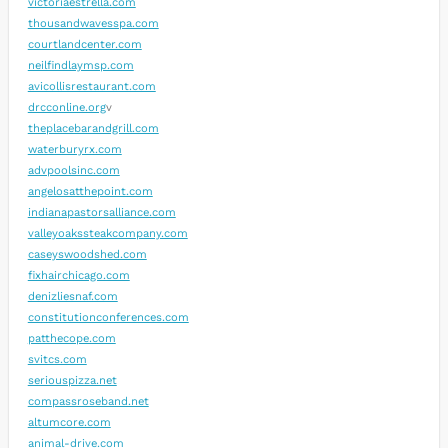
victoriaestrella.com
thousandwavesspa.com
courtlandcenter.com
neilfindlaymsp.com
avicollisrestaurant.com
drcconline.org
v
theplacebarandgrill.com
waterburyrx.com
advpoolsinc.com
angelosatthepoint.com
indianapastorsalliance.com
valleyoakssteakcompany.com
caseyswoodshed.com
fixhairchicago.com
denizliesnaf.com
constitutionconferences.com
patthecope.com
svitcs.com
seriouspizza.net
compassroseband.net
altumcore.com
animal-drive.com