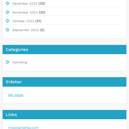
(30)
December 2023
(30)
November 2023
(31)
October 2023
(5)
September 2023
Categories
Gambling
Sidebar
sdy pools
Links
missclaireshay.com