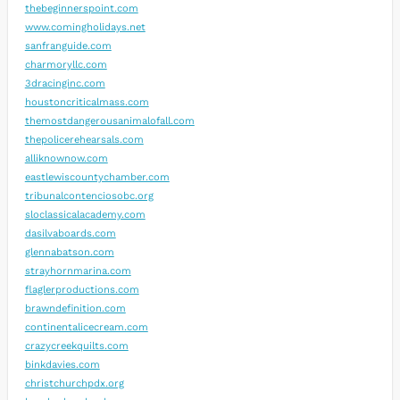
thebeginnerspoint.com
www.comingholidays.net
sanfranguide.com
charmoryllc.com
3dracinginc.com
houstoncriticalmass.com
themostdangerousanimalofall.com
thepolicerehearsals.com
alliknownow.com
eastlewiscountychamber.com
tribunalcontenciosobc.org
sloclassicalacademy.com
dasilvaboards.com
glennabatson.com
strayhornmarina.com
flaglerproductions.com
brawndefinition.com
continentalicecream.com
crazycreekquilts.com
binkdavies.com
christchurchpdx.org