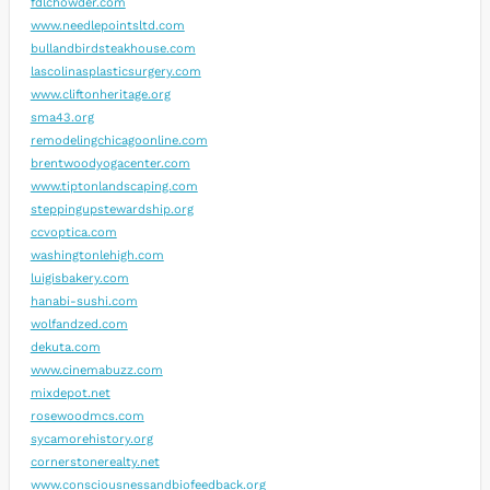
fdlchowder.com
www.needlepointsltd.com
bullandbirdsteakhouse.com
lascolinasplasticsurgery.com
www.cliftonheritage.org
sma43.org
remodelingchicagoonline.com
brentwoodyogacenter.com
www.tiptonlandscaping.com
steppingupstewardship.org
ccvoptica.com
washingtonlehigh.com
luigisbakery.com
hanabi-sushi.com
wolfandzed.com
dekuta.com
www.cinemabuzz.com
mixdepot.net
rosewoodmcs.com
sycamorehistory.org
cornerstonerealty.net
www.consciousnessandbiofeedback.org