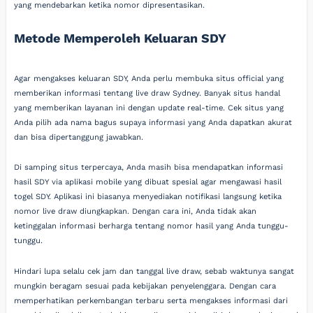
yang mendebarkan ketika nomor dipresentasikan.
Metode Memperoleh Keluaran SDY
Agar mengakses keluaran SDY, Anda perlu membuka situs official yang
memberikan informasi tentang live draw Sydney. Banyak situs handal
yang memberikan layanan ini dengan update real-time. Cek situs yang
Anda pilih ada nama bagus supaya informasi yang Anda dapatkan akurat
dan bisa dipertanggung jawabkan.
Di samping situs terpercaya, Anda masih bisa mendapatkan informasi
hasil SDY via aplikasi mobile yang dibuat spesial agar mengawasi hasil
togel SDY. Aplikasi ini biasanya menyediakan notifikasi langsung ketika
nomor live draw diungkapkan. Dengan cara ini, Anda tidak akan
ketinggalan informasi berharga tentang nomor hasil yang Anda tunggu-
tunggu.
Hindari lupa selalu cek jam dan tanggal live draw, sebab waktunya sangat
mungkin beragam sesuai pada kebijakan penyelenggara. Dengan cara
memperhatikan perkembangan terbaru serta mengakses informasi dari