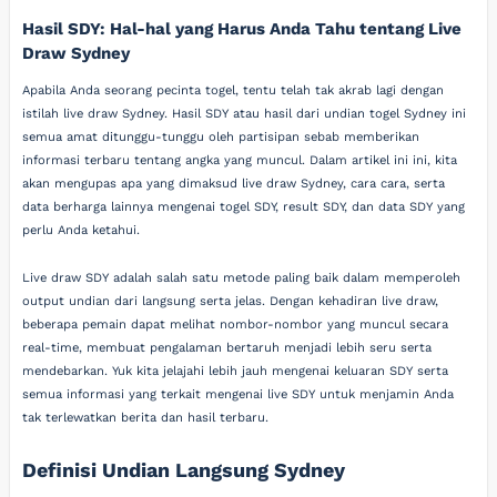
Hasil SDY: Hal-hal yang Harus Anda Tahu tentang Live
Draw Sydney
Apabila Anda seorang pecinta togel, tentu telah tak akrab lagi dengan
istilah live draw Sydney. Hasil SDY atau hasil dari undian togel Sydney ini
semua amat ditunggu-tunggu oleh partisipan sebab memberikan
informasi terbaru tentang angka yang muncul. Dalam artikel ini ini, kita
akan mengupas apa yang dimaksud live draw Sydney, cara cara, serta
data berharga lainnya mengenai togel SDY, result SDY, dan data SDY yang
perlu Anda ketahui.
Live draw SDY adalah salah satu metode paling baik dalam memperoleh
output undian dari langsung serta jelas. Dengan kehadiran live draw,
beberapa pemain dapat melihat nombor-nombor yang muncul secara
real-time, membuat pengalaman bertaruh menjadi lebih seru serta
mendebarkan. Yuk kita jelajahi lebih jauh mengenai keluaran SDY serta
semua informasi yang terkait mengenai live SDY untuk menjamin Anda
tak terlewatkan berita dan hasil terbaru.
Definisi Undian Langsung Sydney