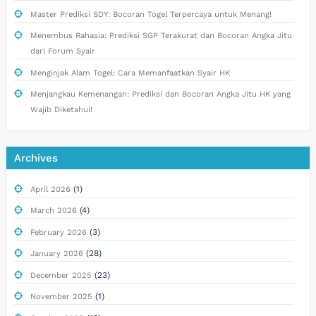
Master Prediksi SDY: Bocoran Togel Terpercaya untuk Menang!
Menembus Rahasia: Prediksi SGP Terakurat dan Bocoran Angka Jitu
dari Forum Syair
Menginjak Alam Togel: Cara Memanfaatkan Syair HK
Menjangkau Kemenangan: Prediksi dan Bocoran Angka Jitu HK yang
Wajib Diketahui!
Archives
(1)
April 2026
(4)
March 2026
(3)
February 2026
(28)
January 2026
(23)
December 2025
(1)
November 2025